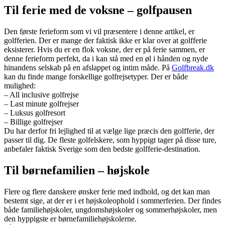
Til ferie med de voksne – golfpausen
Den første ferieform som vi vil præsentere i denne artikel, er
golfferien. Der er mange der faktisk ikke er klar over at golfferie
eksisterer. Hvis du er en flok voksne, der er på ferie sammen, er
denne ferieform perfekt, da i kan stå med en øl i hånden og nyde
hinandens selskab på en afslappet og intim måde. På
Golfbreak.dk
kan du finde mange forskellige golfrejsetyper. Der er både
mulighed:
– All inclusive golfrejse
– Last minute golfrejser
– Luksus golfresort
– Billige golfrejser
Du har derfor fri lejlighed til at vælge lige præcis den golfferie, der
passer til dig. De fleste golfelskere, som hyppigt tager på disse ture,
anbefaler faktisk Sverige som den bedste golfferie-destination.
Til børnefamilien – højskole
Flere og flere danskere ønsker ferie med indhold, og det kan man
bestemt sige, at der er i et højskoleophold i sommerferien. Der findes
både familiehøjskoler, ungdomshøjskoler og sommerhøjskoler, men
den hyppigste er børnefamiliehøjskolerne.