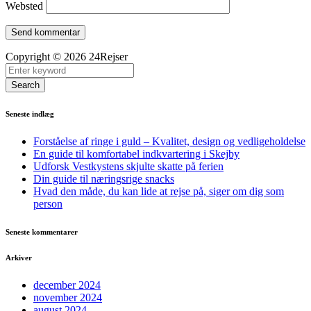
Websted
Copyright © 2026 24Rejser
Search
Seneste indlæg
Forståelse af ringe i guld – Kvalitet, design og vedligeholdelse
En guide til komfortabel indkvartering i Skejby
Udforsk Vestkystens skjulte skatte på ferien
Din guide til næringsrige snacks
Hvad den måde, du kan lide at rejse på, siger om dig som
person
Seneste kommentarer
Arkiver
december 2024
november 2024
august 2024