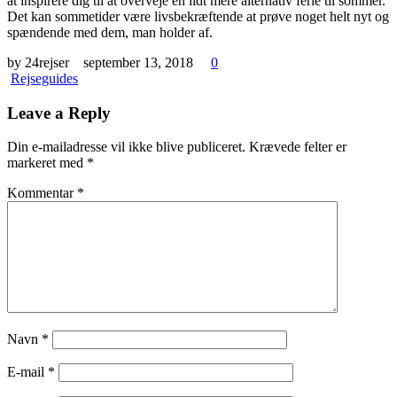
at inspirere dig til at overveje en lidt mere alternativ ferie til sommer.
Det kan sommetider være livsbekræftende at prøve noget helt nyt og
spændende med dem, man holder af.
by 24rejser
september 13, 2018
0
Rejseguides
Leave a Reply
Din e-mailadresse vil ikke blive publiceret.
Krævede felter er
markeret med
*
Kommentar
*
Navn
*
E-mail
*