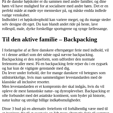
På de danske højskoler er du sammen med andre familier, og dine
børn vil have mulighed for at socialisere med andre børn. Det er en
perfekt måde at møde nye mennesker på, og måske endda indlede
varige venskaber.
Indholdet i et højskoleophold kan variere meget, og du mange steder
selv designe dit eget. Du kan blandt andet ride på heste, lave
rollespil, male, dyrke forskellige sportsgrene og synge fællessange.
Til den aktive familie – Backpacking
I forlængelse af at flere danskere efterspørger ferie med indhold, vil
vi i denne artikel som det sidste også nævne backpacking.
Backpacking er den rejseform, som udfordrer den normale
ferienorm aller mest. På en backpacking ferie rejser du i en rygsæk
og har kun de vigtigste genstande med dig.
Du lever under forhold, der for mange danskere vil betegnes som
utilstrækkelige, hvis man sammenligner levestandarden med de
klassiske all inclusive resorter.
Men levestandarden er et kompromis der skal indgås, hvis du vil
opleve de mest fantastiske natur- og dyreoplevelser. Backpacking er
ofte forbundet med det asiatiske kontinent, som byder på historie,
natur kultur og utroligt billige indkøbsmuligheder.
Disse 3 bud på en alternativ ferieform vil forhåbentlig være med til