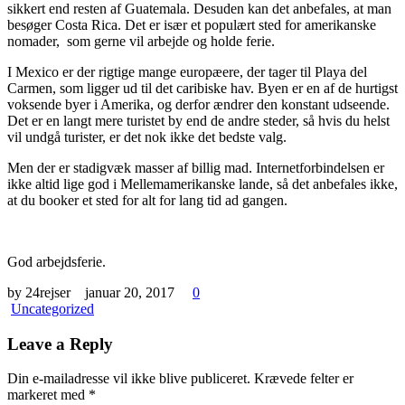
sikkert end resten af Guatemala. Desuden kan det anbefales, at man
besøger Costa Rica. Det er især et populært sted for amerikanske
nomader, som gerne vil arbejde og holde ferie.
I Mexico er der rigtige mange europæere, der tager til Playa del
Carmen, som ligger ud til det caribiske hav. Byen er en af de hurtigst
voksende byer i Amerika, og derfor ændrer den konstant udseende.
Det er en langt mere turistet by end de andre steder, så hvis du helst
vil undgå turister, er det nok ikke det bedste valg.
Men der er stadigvæk masser af billig mad. Internetforbindelsen er
ikke altid lige god i Mellemamerikanske lande, så det anbefales ikke,
at du booker et sted for alt for lang tid ad gangen.
God arbejdsferie.
by 24rejser
januar 20, 2017
0
Uncategorized
Leave a Reply
Din e-mailadresse vil ikke blive publiceret.
Krævede felter er
markeret med
*