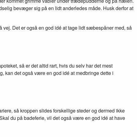
or er der kommet grimme vabler under trædepudderne og på hælen.
ludselig bevæger sig på en lidt anderledes måde. Husk derfor at
 på vej. Det er også en god idé at tage lidt sæbespåner med, så
teket, så er det altid rart, hvis du selv har det mest
g, kan det også være en god idé at medbringe dette i
 variere, så kroppen slides forskellige steder og dermed ikke
. Skal du på badeferie, vil det også være en god idé at have