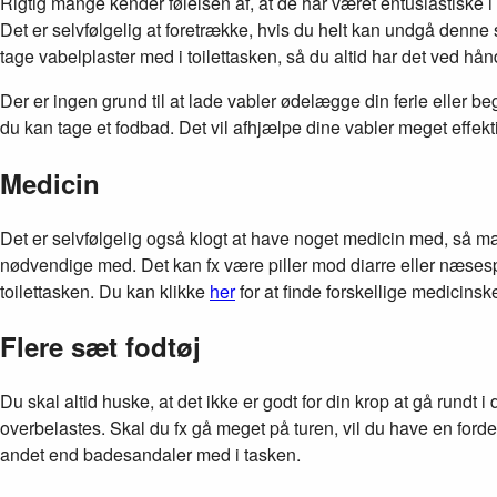
Rigtig mange kender følelsen af, at de har været entusiastiske 
Det er selvfølgelig at foretrække, hvis du helt kan undgå denne
tage vabelplaster med i toilettasken, så du altid har det ved hå
Der er ingen grund til at lade vabler ødelægge din ferie eller b
du kan tage et fodbad. Det vil afhjælpe dine vabler meget effekti
Medicin
Det er selvfølgelig også klogt at have noget medicin med, så man
nødvendige med. Det kan fx være piller mod diarre eller næses
toilettasken. Du kan klikke
her
for at finde forskellige medicinsk
Flere sæt fodtøj
Du skal altid huske, at det ikke er godt for din krop at gå rundt
overbelastes. Skal du fx gå meget på turen, vil du have en fordel
andet end badesandaler med i tasken.