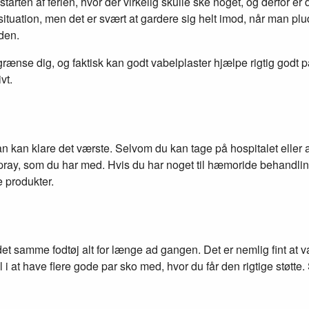
i starten af ferien, hvor der virkelig skulle ske noget, og derf
 situation, men det er svært at gardere sig helt imod, når man p
nden.
egrænse dig, og faktisk kan godt vabelplaster hjælpe rigtig godt
vt.
 kan klare det værste. Selvom du kan tage på hospitalet eller apo
pray, som du har med. Hvis du har noget til hæmoride behandlin
e produkter.
 i det samme fodtøj alt for længe ad gangen. Det er nemlig fint at
 i at have flere gode par sko med, hvor du får den rigtige støtte