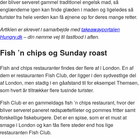
der bliver serveret gammel traditionel engelsk mad, så
englænderne igen kan finde glæden i maden og ligeledes så
turister fra hele verden kan få øjnene op for deres mange retter.
Artiklen er skrevet i samarbejde med
takeawayportalen
Hungry.dk
– din nemme vej til fastfood i aften.
Fish ’n chips og Sunday roast
Fish and chips restauranter findes der flere af i London. En af
dem er restauranten Fish Club, der ligger i den sydvestlige del
af London, men stadig i en gåafstand til for eksempel Themsen,
som hvert år tiltrækker flere tusinde turister.
Fish Club er en gammeldags fish ’n chips restaurant, hvor der
bliver serveret paneret rødspættefileter og pommes fritter samt
forskellige fiskeburgere. Det er en spise, som er et must at
smage i London og kan fås flere steder end hos lige
restauranten Fish Club.