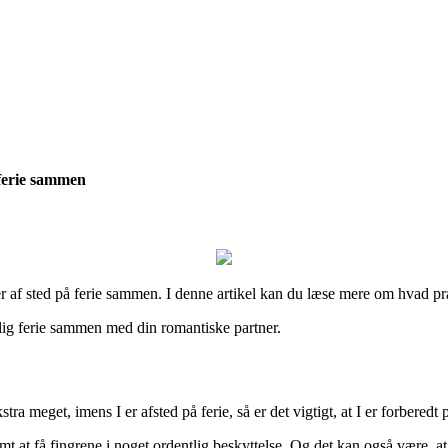
 ferie sammen
er af sted på ferie sammen. I denne artikel kan du læse mere om hvad p
jlig ferie sammen med din romantiske partner.
ra meget, imens I er afsted på ferie, så er det vigtigt, at I er forberedt p
emt at få fingrene i noget ordentlig beskyttelse. Og det kan også være, at