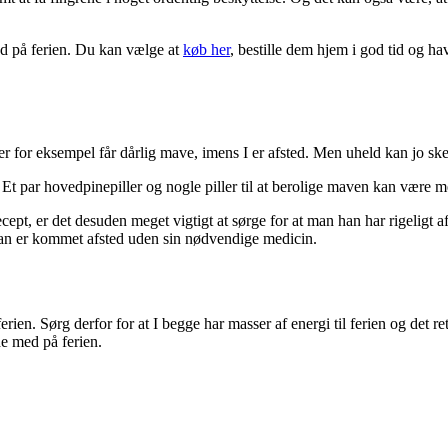
d på ferien. Du kan vælge at
køb her
, bestille dem hjem i god tid og ha
ller for eksempel får dårlig mave, imens I er afsted. Men uheld kan jo s
 Et par hovedpinepiller og nogle piller til at berolige maven kan være me
ecept, er det desuden meget vigtigt at sørge for at man han har rigeligt a
man er kommet afsted uden sin nødvendige medicin.
erien. Sørg derfor for at I begge har masser af energi til ferien og det r
de med på ferien.