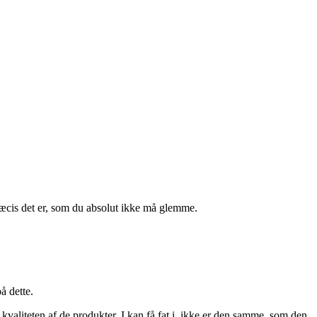
ræcis det er, som du absolut ikke må glemme.
å dette.
 kvaliteten af de produkter, I kan få fat i, ikke er den samme, som den