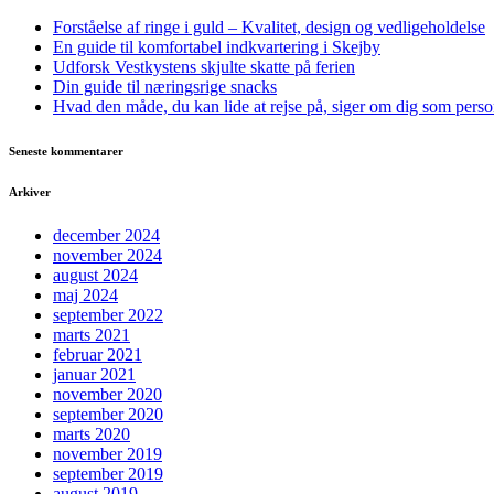
Forståelse af ringe i guld – Kvalitet, design og vedligeholdelse
En guide til komfortabel indkvartering i Skejby
Udforsk Vestkystens skjulte skatte på ferien
Din guide til næringsrige snacks
Hvad den måde, du kan lide at rejse på, siger om dig som pers
Seneste kommentarer
Arkiver
december 2024
november 2024
august 2024
maj 2024
september 2022
marts 2021
februar 2021
januar 2021
november 2020
september 2020
marts 2020
november 2019
september 2019
august 2019