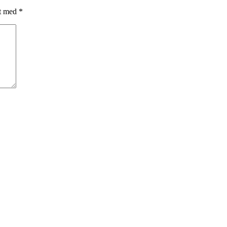
et med
*