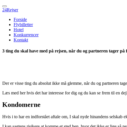
24Rejser
Forside
Flybilletter
Hotel
Konkurrencer
Kontakt
3 ting du skal have med på rejsen, når du og partneren tager på
Der er visse ting du absolut ikke må glemme, når du og partneren tag
Læs med her hvis det har interesse for dig og du kan se frem til en de
Kondomerne
Hvis i to har en indforstået aftale om, I skal nyde hinandens selskab ekst
I kan sagtens risikere at komme et sted hen, hvor det ikke er lige så n