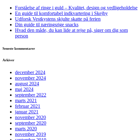
Forståelse af ringe i guld – Kvalitet, design og vedligeholdelse
En guide til komfortabel indkvartering i Skejby
Udforsk Vestkystens skjulte skatte på ferien
Din guide til næringsrige snacks
Hvad den måde, du kan lide at rejse på, siger om dig som
person
Seneste kommentarer
Arkiver
december 2024
november 2024
august 2024
maj 2024
september 2022
marts 2021
februar 2021
januar 2021
november 2020
september 2020
marts 2020
november 2019
september 2019