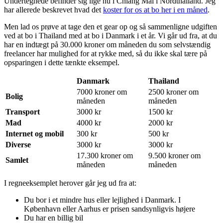
Undertegnede befinder sig lige nu i Chiang Mai i Nordthailand. Jeg
har allerede beskrevet hvad det
koster for os at bo her i en måned
.
Men lad os prøve at tage den et gear op og så sammenligne udgiften
ved at bo i Thailand med at bo i Danmark i et år. Vi går ud fra, at du
har en indtægt på 30.000 kroner om måneden du som selvstændig
freelancer har mulighed for at rykke med, så du ikke skal tære på
opsparingen i dette tænkte eksempel.
Danmark
Thailand
7000 kroner om
2500 kroner om
Bolig
måneden
måneden
Transport
3000 kr
1500 kr
Mad
4000 kr
2000 kr
Internet og mobil
300 kr
500 kr
Diverse
3000 kr
3000 kr
17.300 kroner om
9.500 kroner om
Samlet
måneden
måneden
I regneeksemplet herover går jeg ud fra at:
Du bor i et mindre hus eller lejlighed i Danmark. I
København eller Aarhus er prisen sandsynligvis højere
Du har en billig bil