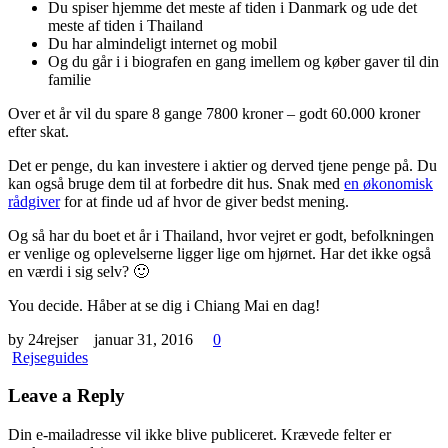
Du spiser hjemme det meste af tiden i Danmark og ude det
meste af tiden i Thailand
Du har almindeligt internet og mobil
Og du går i i biografen en gang imellem og køber gaver til din
familie
Over et år vil du spare 8 gange 7800 kroner – godt 60.000 kroner
efter skat.
Det er penge, du kan investere i aktier og derved tjene penge på. Du
kan også bruge dem til at forbedre dit hus. Snak med
en økonomisk
rådgiver
for at finde ud af hvor de giver bedst mening.
Og så har du boet et år i Thailand, hvor vejret er godt, befolkningen
er venlige og oplevelserne ligger lige om hjørnet. Har det ikke også
en værdi i sig selv? 🙂
You decide. Håber at se dig i Chiang Mai en dag!
by 24rejser
januar 31, 2016
0
Rejseguides
Leave a Reply
Din e-mailadresse vil ikke blive publiceret.
Krævede felter er